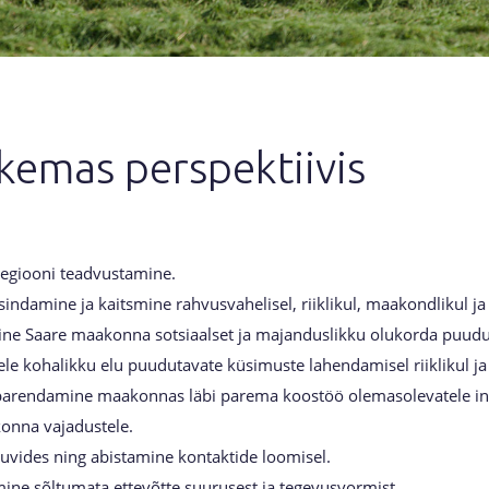
kemas perspektiivis
regiooni teadvustamine.
ndamine ja kaitsmine rahvusvahelisel, riiklikul, maakondlikul ja 
e Saare maakonna sotsiaalset ja majanduslikku olukorda puudu
e kohalikku elu puudutavate küsimuste lahendamisel riiklikul ja 
 parendamine maakonnas läbi parema koostöö olemasolevatele in
konna vajadustele.
uvides ning abistamine kontaktide loomisel.
mine sõltumata ettevõtte suurusest ja tegevusvormist.