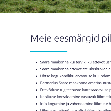
Meie eesmärgid pi
Saare maakonna kui tervikliku ettevõtlus
Saare maakonna ettevõtjate ühishuvide esi
Ühtse kogukondliku arvamuse kujundamin
Partnerlus Saare maakonna ametiasutustel
Ettevõtluse tugiteenuste kättesaadavuse
Koolituse korraldamine vastavalt liikmes
Info kogumine ja vahendamine liikmete h
Liikmetest ettevõtjate võrdväärne kohtle