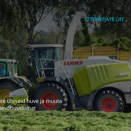
ETTEVÕTJATE LIIT
ate ühiseid huve ja muuta
tevõtluskliimat