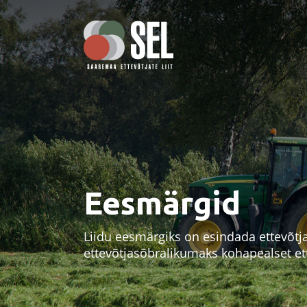
Eesmärgid
Liidu eesmärgiks on esindada ettevõtj
ettevõtjasõbralikumaks kohapealset et